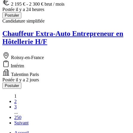
2 195 € - 2 300 € brut / mois
Postée il y a 24 heures
Postuler
Candidature simplifiée
Chauffeur Extra-Auto Entrepreneur en
Hôtellerie H/F
Roissy-en-France
Intérim
Talentinn Paris
Postée il y a 2 jours
Postuler
1
2
3
...
250
Suivant
Accueil