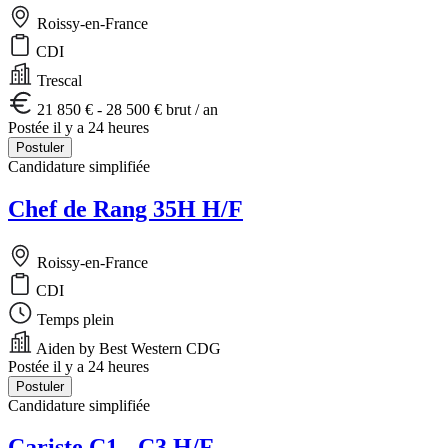
Roissy-en-France
CDI
Trescal
21 850 € - 28 500 € brut / an
Postée il y a 24 heures
Postuler
Candidature simplifiée
Chef de Rang 35H H/F
Roissy-en-France
CDI
Temps plein
Aiden by Best Western CDG
Postée il y a 24 heures
Postuler
Candidature simplifiée
Cariste C1 - C3 H/F